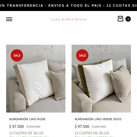
0% TRANSFERENCIA - ENVIOS A TODO EL PAIS - 12 CUOTAS SI
Carri
0
SALE
SALE
ALMOHADÓN LINO NUDE
ALMOHADÓN LINO VERDE SECO
$
97.500
$
97.500
$
195.000
$
195.000
12 CUOTAS DE $8.125
12 CUOTAS DE $8.125