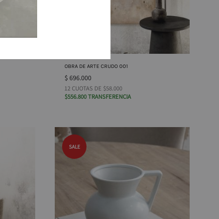
OBRA DE ARTE CRUDO 001
$
696.000
12 CUOTAS DE $58.000
$556.800 TRANSFERENCIA
SALE