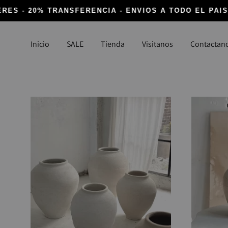
RES - 20% TRANSFERENCIA - ENVIOS A TODO EL PAIS -
Inicio
SALE
Tienda
Visitanos
Contactan
DECORACIÓN
TEXTIL
Canastos y Fibras
Alfombr
Cocina, Lavanderia y Baño
Almoha
Detalles infaltables
Para la
Iluminación
Vasijas y Floreros