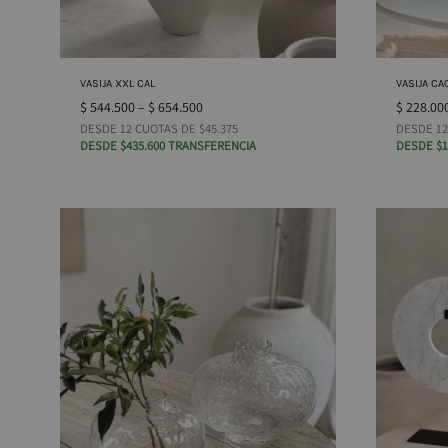
VASIJA XXL CAL
VASIJA CA
$
544.500
–
$
654.500
$
228.00
DESDE 12 CUOTAS DE $45.375
DESDE 12
DESDE $435.600 TRANSFERENCIA
DESDE $1