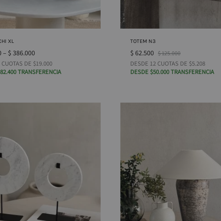
CHI XL
TOTEM N3
0
–
$
386.000
$
62.500
$
125.000
 CUOTAS DE $19.000
DESDE 12 CUOTAS DE $5.208
82.400 TRANSFERENCIA
DESDE $50.000 TRANSFERENCIA