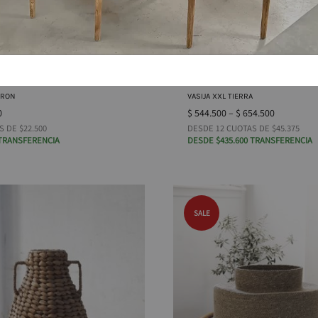
RRON
VASIJA XXL TIERRA
0
$
544.500
–
$
654.500
S DE $22.500
DESDE 12 CUOTAS DE $45.375
 TRANSFERENCIA
DESDE $435.600 TRANSFERENCIA
SALE