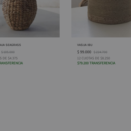
NAJA SEAGRASS
VASIJA IBU
$
99.000
$
105.000
$
224.700
S DE $4.375
12 CUOTAS DE $8.250
TRANSFERENCIA
$79.200 TRANSFERENCIA