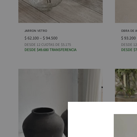
JARRON VETRO
OBRA DE 
$
62.100
–
$
94.500
$
93.200
DESDE 12 CUOTAS DE $5.175
DESDE 12
DESDE $49.680 TRANSFERENCIA
DESDE $7