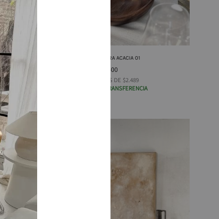
CUENCO EN MADERA ACACIA 01
$
29.870
–
$
59.400
DESDE 12 CUOTAS DE $2.489
DESDE $23.896 TRANSFERENCIA