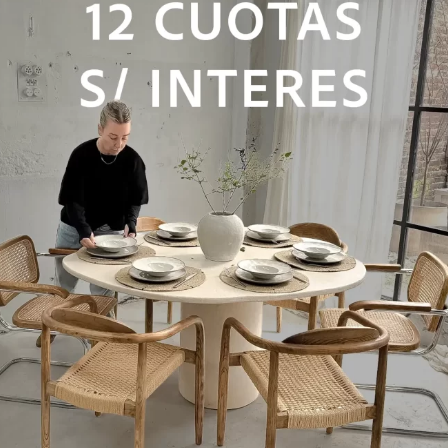
N MADERA ACACIA 02
VASIJA XXL BARRO
$
654.500
S DE $4.450
DESDE 12 CUOTAS DE $54.542
TRANSFERENCIA
DESDE $523.600 TRANSFERENCIA