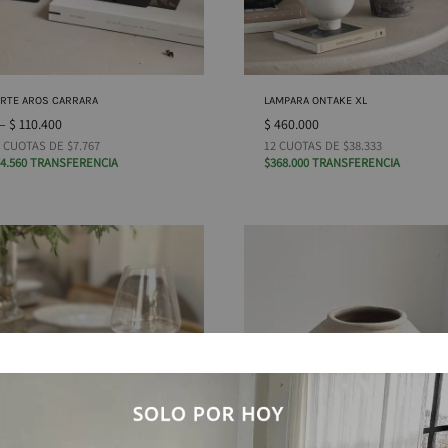
ARTE AROS CARRARA
LAMPARA ONTAKE XL
–
$
110.400
$
460.000
 CUOTAS DE $7.767
12 CUOTAS DE $38.333
4.560 TRANSFERENCIA
$368.000 TRANSFERENCIA