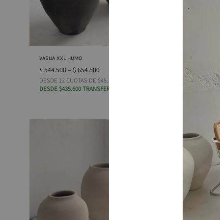
VASIJA XXL HUMO
CUENCO E
$
544.500
–
$
654.500
$
53.400
DESDE 12 CUOTAS DE $45.375
12 CUOTA
DESDE $435.600 TRANSFERENCIA
$42.720 
AGOTADO