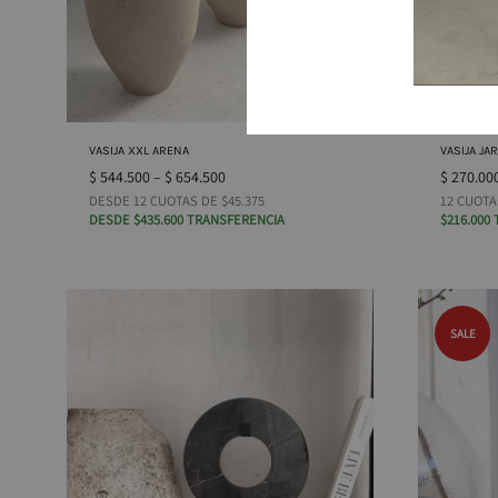
VASIJA XXL ARENA
VASIJA JA
$
544.500
–
$
654.500
$
270.00
DESDE 12 CUOTAS DE $45.375
12 CUOTA
DESDE $435.600 TRANSFERENCIA
$216.000
SALE