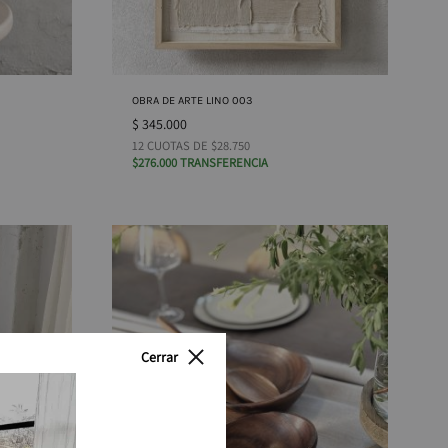
OBRA DE ARTE LINO 003
$
345.000
12 CUOTAS DE $28.750
$276.000 TRANSFERENCIA
Cerrar