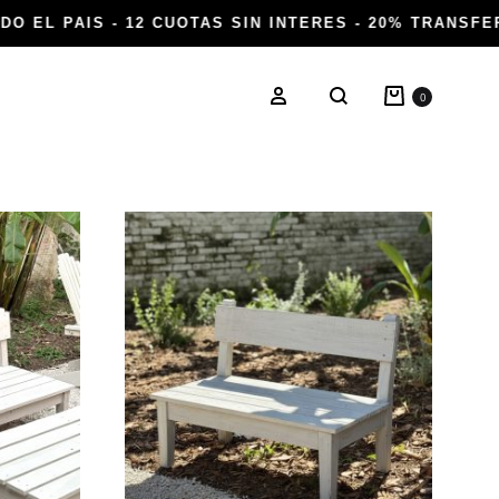
O EL PAIS - 12 CUOTAS SIN INTERES - 20% TRANSFER
Carrito
Ingresar
0
Buscar