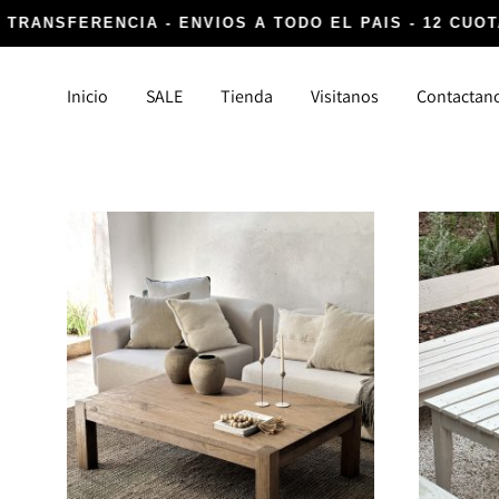
 TRANSFERENCIA - ENVIOS A TODO EL PAIS - 12 CUOT
Inicio
SALE
Tienda
Visitanos
Contactan
DECORACIÓN
TEXTIL
Canastos y Fibras
Alfombr
Cocina, Lavanderia y Baño
Almoha
Detalles infaltables
Para la
Iluminación
Vasijas y Floreros