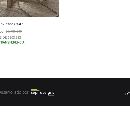
 EN STOCK SALE
00
$
1.780.000
S DE $103.833
 TRANSFERENCIA
Desarrollado por
¿C