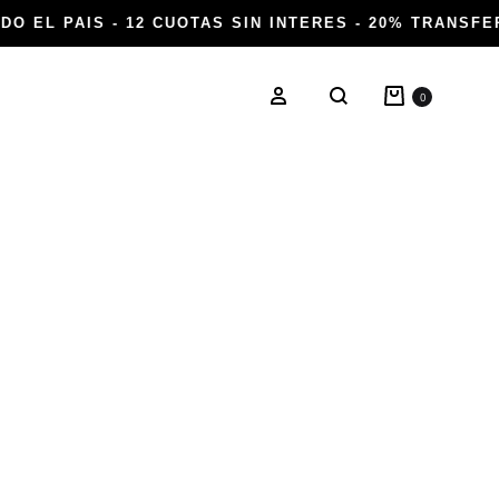
DO EL PAIS - 12 CUOTAS SIN INTERES - 20% TRANSFER
Carrito
Ingresar
0
Buscar