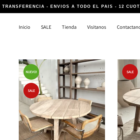
 TRANSFERENCIA - ENVIOS A TODO EL PAIS - 12 CUOT
Inicio
SALE
Tienda
Visitanos
Contactan
DECORACIÓN
TEXTIL
NUEVO!
SALE
Canastos y Fibras
Alfombr
Cocina, Lavanderia y Baño
Almoha
SALE
Detalles infaltables
Para la
Iluminación
Vasijas y Floreros