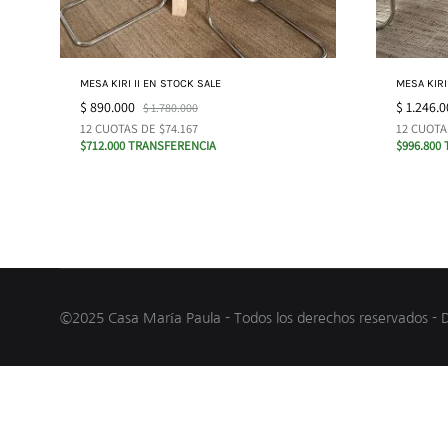
MESA KIRI II EN STOCK SALE
MESA KIRI
$
890.000
$
1.246.0
$
1.780.000
12 CUOTAS DE $74.167
12 CUOTA
$712.000 TRANSFERENCIA
$996.800
©2025 Casa María Paula - Todos los derechos reservados - 