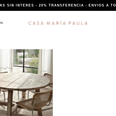
AS SIN INTERES - 20% TRANSFERENCIA - ENVIOS A TO
os
Casa
espacios
María
reales
Paula
COLECCIONES EXCLUSIVAS
as
Volver a las Raices
dones
Curaduría de Arte
 mesa
Piezas únicas y Exclusivas