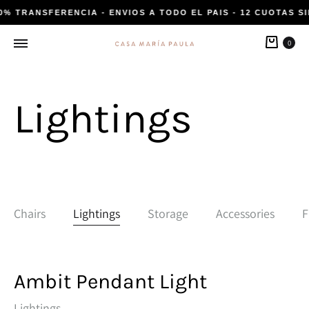
20% TRANSFERENCIA - ENVIOS A TODO EL PAIS - 12 CUOTAS SI
Carri
0
Lightings
Chairs
Lightings
Storage
Accessories
F
Ambit Pendant Light
Lightings