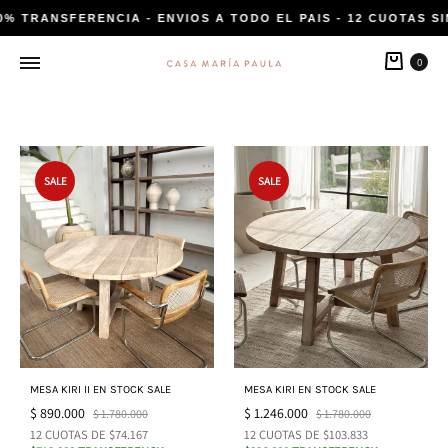
0% TRANSFERENCIA - ENVIOS A TODO EL PAIS - 12 CUOTAS SI
Carri
0
SALE
SALE
MESA KIRI II EN STOCK SALE
MESA KIRI EN STOCK SALE
$
890.000
$
1.246.000
$
1.780.000
$
1.780.000
12 CUOTAS DE $74.167
12 CUOTAS DE $103.833