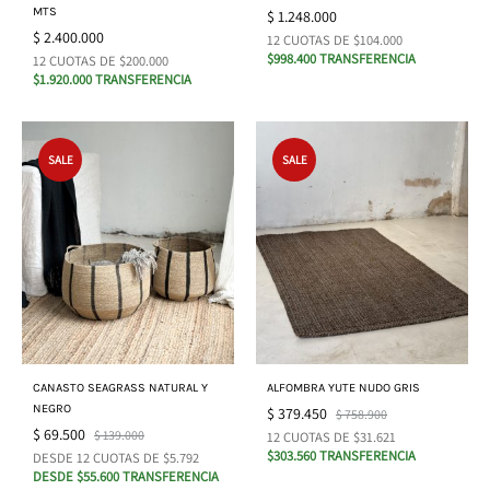
MTS
$
1.248.000
$
2.400.000
12 CUOTAS DE $104.000
$998.400 TRANSFERENCIA
12 CUOTAS DE $200.000
$1.920.000 TRANSFERENCIA
SALE
SALE
CANASTO SEAGRASS NATURAL Y
ALFOMBRA YUTE NUDO GRIS
NEGRO
$
379.450
$
758.900
$
69.500
$
139.000
12 CUOTAS DE $31.621
$303.560 TRANSFERENCIA
DESDE 12 CUOTAS DE $5.792
DESDE $55.600 TRANSFERENCIA