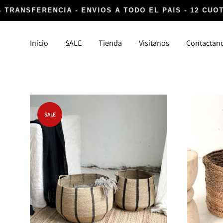
% TRANSFERENCIA - ENVIOS A TODO EL PAIS - 12 CUOT
Inicio
SALE
Tienda
Visitanos
Contactan
DECORACIÓN
TEXTIL
SALE
Canastos y Fibras
Alfombr
Cocina, Lavanderia y Baño
Almoha
Detalles infaltables
Para la
Iluminación
Vasijas y Floreros