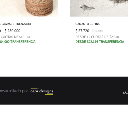
SEAGRASS TRENZADO
CANASTO ESPINO
0
–
$
250.000
$
27.720
$
55.440
 CUOTAS DE $19.167
DESDE 12 CUOTAS DE $2.310
84.000 TRANSFERENCIA
DESDE $22.176 TRANSFERENCIA
Desarrollado por
¿C