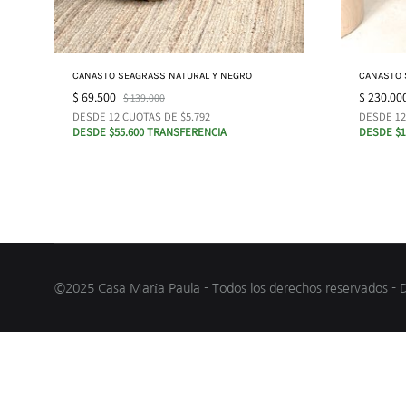
CANASTO SEAGRASS NATURAL Y NEGRO
CANASTO 
$
69.500
$
230.00
$
139.000
DESDE 12 CUOTAS DE $5.792
DESDE 12
DESDE $55.600 TRANSFERENCIA
DESDE $1
©2025 Casa María Paula - Todos los derechos reservados - 