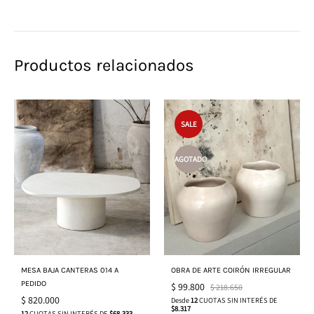
Productos relacionados
SALE
AGOTADO
MESA BAJA CANTERAS 014 A
OBRA DE ARTE COIRÓN IRREGULAR
PEDIDO
$
99.800
$
218.650
$
820.000
Desde
12
CUOTAS SIN INTERÉS DE
$8.317
12
CUOTAS SIN INTERÉS DE
$68.333