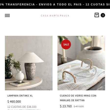
20% TRANSFERENCIA - ENVIOS A TODO EL PAIS - 12 CUOTAS SI
Carri
0
SALE
LAMPARA ONTAKE XL
CUENCO DE VIDRIO MING CON
MANIJAS DE RATTAN
$
460.000
$
23.760
$
47.520
12 CUOTAS DE $38.333