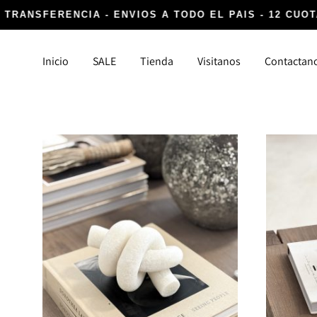
 TRANSFERENCIA - ENVIOS A TODO EL PAIS - 12 CUOT
Inicio
SALE
Tienda
Visitanos
Contactan
DECORACIÓN
TEXTIL
Canastos y Fibras
Alfombr
Cocina, Lavanderia y Baño
Almoha
Detalles infaltables
Para la
Iluminación
Vasijas y Floreros