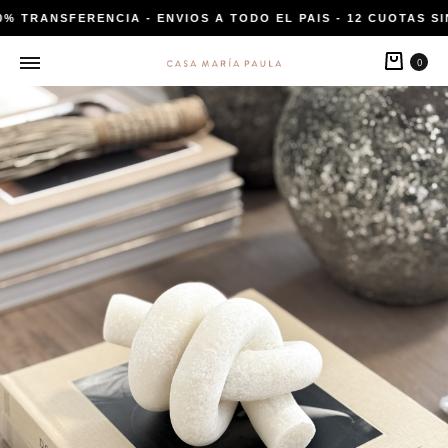
0% TRANSFERENCIA - ENVIOS A TODO EL PAIS - 12 CUOTAS SI
Carri
0