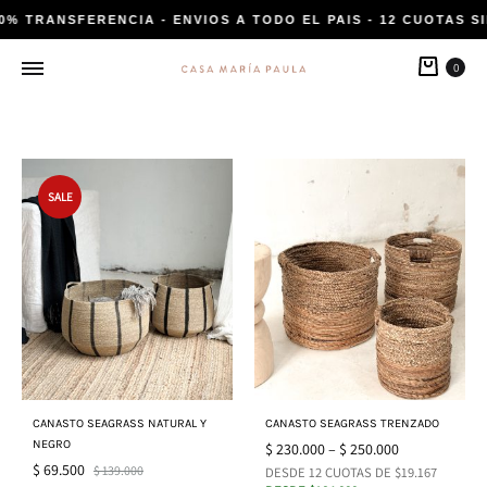
20% TRANSFERENCIA - ENVIOS A TODO EL PAIS - 12 CUOTAS SI
Carri
0
SALE
CANASTO SEAGRASS NATURAL Y
CANASTO SEAGRASS TRENZADO
NEGRO
$
230.000
–
$
250.000
$
69.500
$
139.000
DESDE 12 CUOTAS DE $19.167