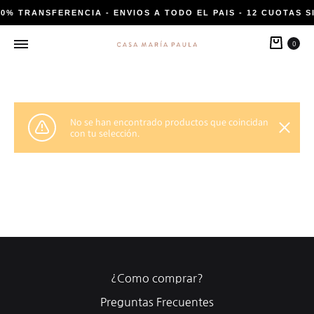
20% TRANSFERENCIA - ENVIOS A TODO EL PAIS - 12 CUOTAS S
Carri
0
No se han encontrado productos que coincidan
con tu selección.
¿Como comprar?
Preguntas Frecuentes