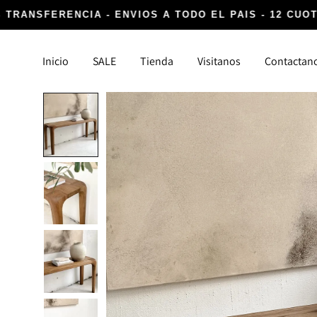
 TRANSFERENCIA - ENVIOS A TODO EL PAIS - 12 CUOT
Inicio
SALE
Tienda
Visitanos
Contactan
DECORACIÓN
TEXTIL
Canastos y Fibras
Alfombr
Cocina, Lavanderia y Baño
Almoha
Detalles infaltables
Para la
Iluminación
Vasijas y Floreros