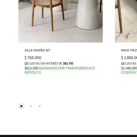
SILLA DISEÑO N7
RACK PIEZ
$
765.000
$
1.800.0
12
CUOTAS SIN INTERÉS DE
$63.750
12
CUOTAS 
$612.000
ABONANDO POR TRANSFERENCIA O
$1.440.00
DEPÓSITO
O DEPÓSI