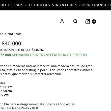
O EL PAIS - 12 CUOTAS SIN INTERES - 20% TRANSFER
Carrito
Ingresar
0
Buscar
sola Naturale
.840.000
OTAS SIN INTERÉS DE
$236.667
272.000
ABONANDO POR TRANSFERENCIA O DEPÓSITO
izada en maderas nativas y maciza, una madera natural de gran
eza, esta pieza se distingue por sus delicados encastres visibles
as patas, que realzan su carácter artesanal.
das
go
180 cm
ho
50 cm
77 cm
onible para entrega inmediata. Envios a todo el país.
nza Casa María Paula x Drift