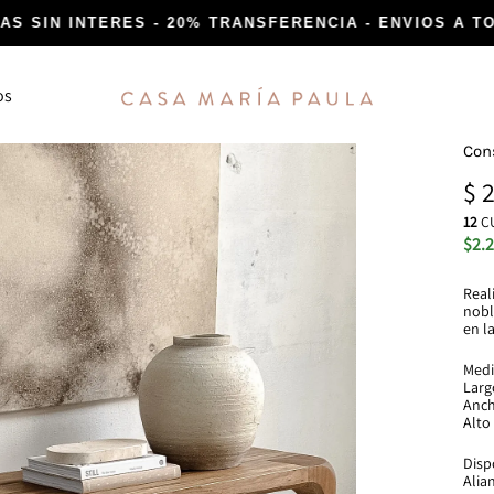
AS SIN INTERES - 20% TRANSFERENCIA - ENVIOS A TOD
os
Casa
espacios
María
reales
Con
Paula
$
2
COLECCIONES EXCLUSIVAS
12
CU
$2.
as
Volver a las Raices
Real
nobl
dones
Curaduría de Arte
en l
 mesa
Piezas únicas y Exclusivas
Medi
Lar
Anc
Alto
Disp
Alia