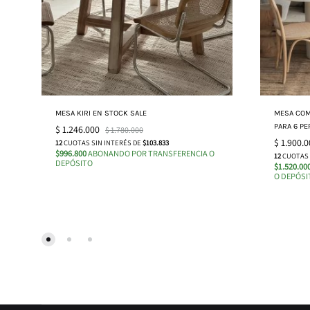
MESA KIRI EN STOCK SALE
MESA COM
PARA 6 P
$
1.246.000
$
1.780.000
$
1.900.0
12
CUOTAS SIN INTERÉS DE
$103.833
$996.800
ABONANDO POR TRANSFERENCIA O
12
CUOTAS 
DEPÓSITO
$1.520.00
O DEPÓSI