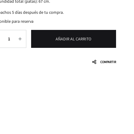
undidad total (patas): 67 cm.
achos 5 días después de tu compra.
onible para reserva
tidad
AÑADIR AL CARRITO
COMPARTIR