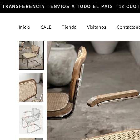
 TRANSFERENCIA - ENVIOS A TODO EL PAIS - 12 CUOT
Inicio
SALE
Tienda
Visitanos
Contactan
DECORACIÓN
TEXTIL
Canastos y Fibras
Alfombr
Cocina, Lavanderia y Baño
Almoha
Detalles infaltables
Para la
Iluminación
Vasijas y Floreros