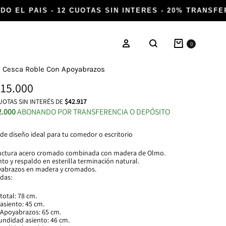
O EL PAIS - 12 CUOTAS SIN INTERES - 20% TRANSFER
Carrito
Ingresar
0
Buscar
la Cesca Roble Con Apoyabrazos
15.000
OTAS SIN INTERÉS DE
$42.917
2.000
ABONANDO POR TRANSFERENCIA O DEPÓSITO
a de diseño ideal para tu comedor o escritorio
uctura acero cromado combinada con madera de Olmo.
nto y respaldo en esterilla terminación natural.
abrazos en madera y cromados.
das:
total: 78 cm.
 asiento: 45 cm.
 Apoyabrazos: 65 cm.
undidad asiento: 46 cm.