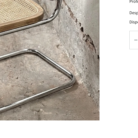
Prof
Desp
Disp
Can