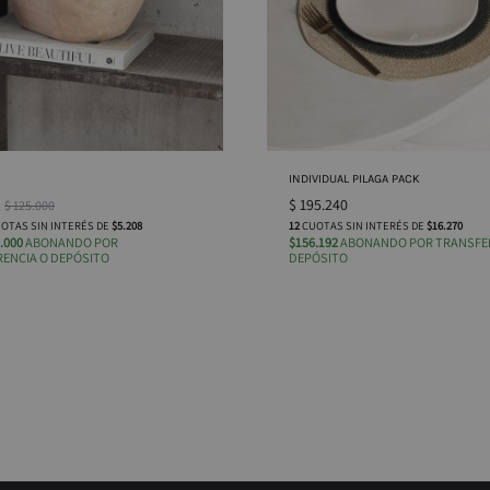
INDIVIDUAL PILAGA PACK
$
195.240
$
125.000
OTAS SIN INTERÉS DE
$5.208
12
CUOTAS SIN INTERÉS DE
$16.270
.000
ABONANDO POR
$156.192
ABONANDO POR TRANSFER
ENCIA O DEPÓSITO
DEPÓSITO