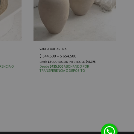
VASIJA XXL ARENA
$
544.500
–
$
654.500
Desde
12
CUOTAS SIN INTERÉS DE
$45.375
ENCIA O
Desde
$435.600
ABONANDO POR
TRANSFERENCIA O DEPÓSITO