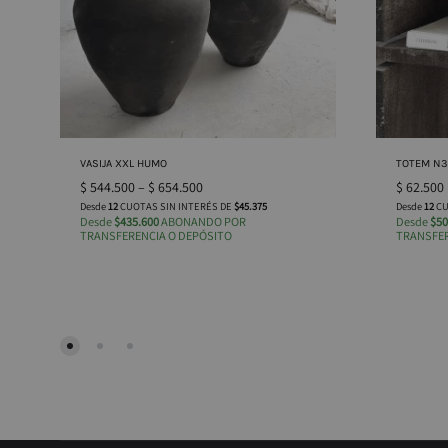
VASIJA XXL HUMO
TOTEM N3
$
544.500
–
$
654.500
$
62.500
Desde
12
CUOTAS SIN INTERÉS DE
$45.375
Desde
12
CU
Desde
$435.600
ABONANDO POR
Desde
$50
TRANSFERENCIA O DEPÓSITO
TRANSFER