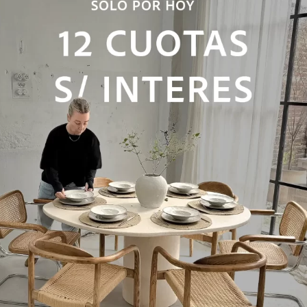
RIA PAULA – ESPACIOS REALES
mportante a la hora de decorar nuestro hogar es saber que
, que a la hora de comprar puedas dimensionar bien las medi
en tu espacio.
 todo el país o podes retirar por nuestra tienda en: Somelle
 realizar una compra en Casa Maria Paula, tené en cuenta 
o por uno. Es por eso que pueden tener alguna irregularidad