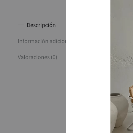
Descripción
CASA MA
Información adicional
–
Valoraciones (0)
Lo mas i
nosotros
posible 
Envíos a
Antes de
mano, un