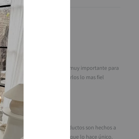
 cada uno es único. Por eso es muy importante para
das de los objetos e imaginarlos lo mas fiel
ra 1229. Caba.
que la mayoría de nuestros productos son hechos a
, variación de color, detalle, que lo hace único.