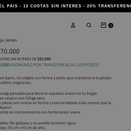
 PAIS - 12 CUOTAS SIN INTERES - 20% TRANSFERENCI
Carrito
Ingresar
0
Buscar
ja Jarron
70.000
OTAS SIN INTERÉS DE
$22.500
6.000
ABONANDO POR TRANSFERENCIA O DEPÓSITO
 en barro. Un objeto con forma y estilo que mantiene la tradición
ueblos originarios.
vasija pensada para decorar espacios únicos en tu hogar.
as solas o con follaje seco.
s piezas son únicas en forma y textura debido a las manos que la
earon.
stida en microcemento con terminación arena.
ados: No golpear y no puede contener agua.
das: 35 cm x 43 cm de alto.