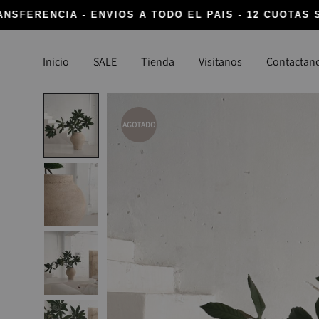
NSFERENCIA - ENVIOS A TODO EL PAIS - 12 CUOTAS S
Inicio
SALE
Tienda
Visitanos
Contactan
AGOTADO
DECORACIÓN
TEXTIL
Canastos y Fibras
Alfombr
Cocina, Lavanderia y Baño
Almoha
Detalles infaltables
Para la
Iluminación
Vasijas y Floreros