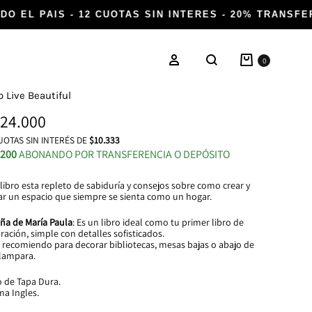
O EL PAIS - 12 CUOTAS SIN INTERES - 20% TRANSFER
Carrito
Ingresar
0
Buscar
o Live Beautiful
24.000
OTAS SIN INTERÉS DE
$10.333
.200
ABONANDO POR TRANSFERENCIA O DEPÓSITO
 libro esta repleto de sabiduría y consejos sobre como crear y
ar un espacio que siempre se sienta como un hogar.
ña de María Paula
: Es un libro ideal como tu primer libro de
ración, simple con detalles sofisticados.
o recomiendo para decorar bibliotecas, mesas bajas o abajo de
lampara.
o de Tapa Dura.
ma Ingles.