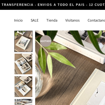
 TRANSFERENCIA - ENVIOS A TODO EL PAIS - 12 CUOT
Inicio
SALE
Tienda
Visitanos
Contactan
AGOTADO
DECORACIÓN
TEXTIL
Canastos y Fibras
Alfombr
Cocina, Lavanderia y Baño
Almoha
Detalles infaltables
Para la
Iluminación
Vasijas y Floreros