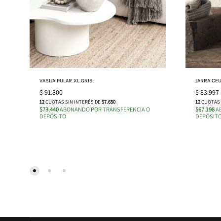
VASIJA PULAR XL GRIS
JARRA CE
$
91.800
$
83.997
12
CUOTAS SIN INTERÉS DE
$7.650
12
CUOTAS 
$73.440
ABONANDO POR TRANSFERENCIA O
$67.198
A
DEPÓSITO
DEPÓSIT