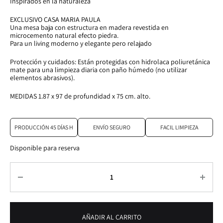
Inspirados en la naturaleza
EXCLUSIVO CASA MARIA PAULA
Una mesa baja con estructura en madera revestida en
microcemento natural efecto piedra.
Para un living moderno y elegante pero relajado
Protección y cuidados: Están protegidas con hidrolaca poliuretánica
mate para una limpieza diaria con paño húmedo (no utilizar
elementos abrasivos).
MEDIDAS 1.87 x 97 de profundidad x 75 cm. alto.
PRODUCCIÓN 45 DÍAS H
ENVÍO SEGURO
FACIL LIMPIEZA
Disponible para reserva
Cantidad
AÑADIR AL CARRITO